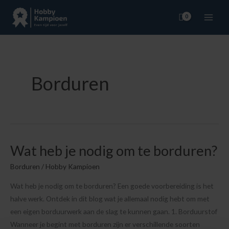
Ga
naar
de
inhoud
Borduren
Wat heb je nodig om te borduren?
Wat
heb
Borduren
/
Hobby Kampioen
je
Wat heb je nodig om te borduren? Een goede voorbereiding is het
nodig
halve werk. Ontdek in dit blog wat je allemaal nodig hebt om met
om
een eigen borduurwerk aan de slag te kunnen gaan. 1. Borduurstof
te
Wanneer je begint met borduren zijn er verschillende soorten
borduren?