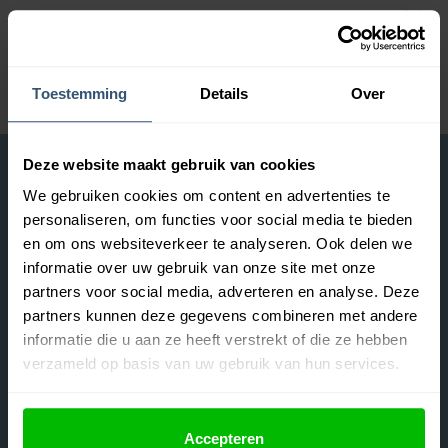
borduurstoffen waaruit je kunt kiezen. Elke stof heeft zijn eigen […]
Meer lezen »
Toestemming
Details
Over
Deze website maakt gebruik van cookies
Hobby Kampioen
We gebruiken cookies om content en advertenties te
Over ons
personaliseren, om functies voor social media te bieden
Mijn account
en om ons websiteverkeer te analyseren. Ook delen we
Algemene voorwaarden
informatie over uw gebruik van onze site met onze
Privacybeleid
partners voor social media, adverteren en analyse. Deze
Cookiebeleid
partners kunnen deze gegevens combineren met andere
informatie die u aan ze heeft verstrekt of die ze hebben
Klantenservice
verzameld op basis van uw gebruik van hun services.
Klantenservice
Bestellen & Bezorgen
Accepteren
Retourneren & Ruilen