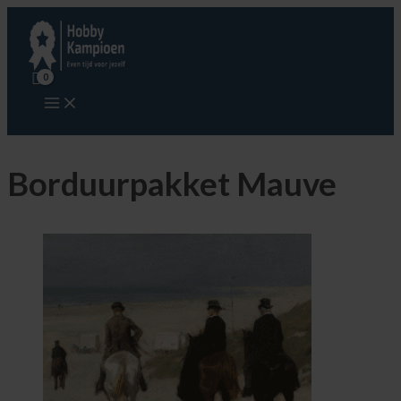
Ga
naar
de
inhoud
Borduurpakket Mauve