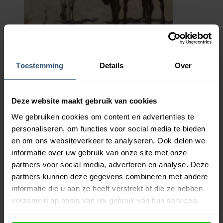
Toestemming
Details
Over
MyHobby
Borduurpakket –
Morgenrit langs
Deze website maakt gebruik van cookies
het strand 70×50
We gebruiken cookies om content en advertenties te
cm
personaliseren, om functies voor social media te bieden
en om ons websiteverkeer te analyseren. Ook delen we
€
72,95
informatie over uw gebruik van onze site met onze
partners voor social media, adverteren en analyse. Deze
partners kunnen deze gegevens combineren met andere
Hobby Kampioen
informatie die u aan ze heeft verstrekt of die ze hebben
verzameld op basis van uw gebruik van hun services.
Over ons
Mijn account