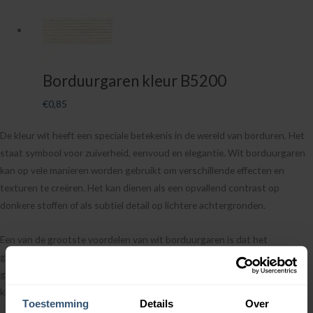
Borduurgaren kleur B5200
€
0,85
De kleur wit heeft een speciale betekenis in de wereld van borduren. Het
staat symbool voor zuiverheid, eenvoud en elegantie. Wit borduurgaren
kan op vele manieren worden gebruikt om verschillende effecten en
texturen te creëren. Het kan dienen als een opvallend contrast op
donkere stoffen of als subtiel detail op lichtere achtergronden.
Een van de grootste voordelen van wit borduurgaren is dat het
gemakkelijk te combineren is met andere kleuren. Het kan worden
gebruikt in combinatie met felle, levendige tinten om een opvallend
kleurcontrast te creëren.
Toestemming
Details
Over