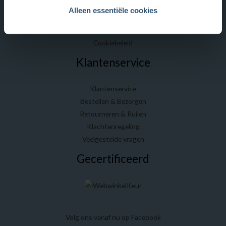
Mijn account
Alleen essentiële cookies
Algemene voorwaarden
Privacybeleid
Cookiebeleid
Klantenservice
Klantenservice
Bestellen & Bezorgen
Retourneren & Ruilen
Klachtenregeling
Veelgestelde vragen
Gecertificeerd
Volg ons vanaf nu op Facebook