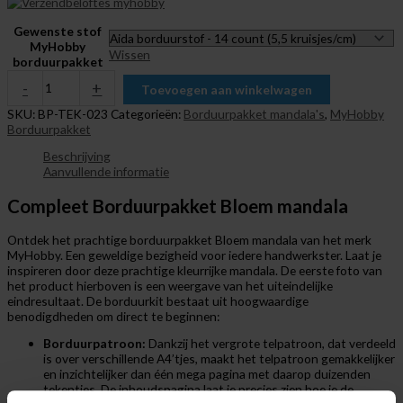
Gewenste stof
MyHobby
Wissen
borduurpakket
-
+
Toevoegen aan winkelwagen
SKU:
BP-TEK-023
Categorieën:
Borduurpakket mandala's
,
MyHobby
Borduurpakket
Beschrijving
Aanvullende informatie
Compleet Borduurpakket Bloem mandala
Ontdek het prachtige borduurpakket Bloem mandala van het merk
MyHobby. Een geweldige bezigheid voor iedere handwerkster. Laat je
inspireren door deze prachtige kleurrijke mandala. De eerste foto van
het product hierboven is een weergave van het uiteindelijke
eindresultaat. De borduurkit bestaat uit hoogwaardige
benodigdheden om direct te beginnen:
Borduurpatroon:
Dankzij het vergrote telpatroon, dat verdeeld
is over verschillende A4’tjes, maakt het telpatroon gemakkelijker
en inzichtelijker dan één mega pagina met daarop duizenden
tekentjes. De inhoudspagina laat je precies zien hoe je de