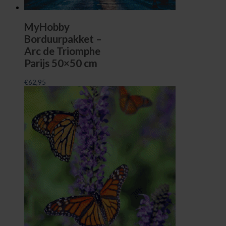
MyHobby
Borduurpakket –
Arc de Triomphe
Parijs 50×50 cm
€
62,95