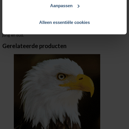
MyHobby is niet alleen een compleet borduurpakket met
Aanpassen
hoogwaardige materialen, maar ook een bron van inspiratie en
creatieve vrijheid. Elk item in het pakket is zorgvuldig geselecteerd
zodat jij een eigen kunstwerk kunt maken. Het pakket biedt je de
mogelijkheid om even te ontsnappen aan de drukte van het dagelijks
Alleen essentiële cookies
leven en je onder te dompelen in de rustgevende wereld van het
borduren. Met vernieuwende pakketten is dit hét borduurmerk voor
jong en oud.
Gerelateerde producten