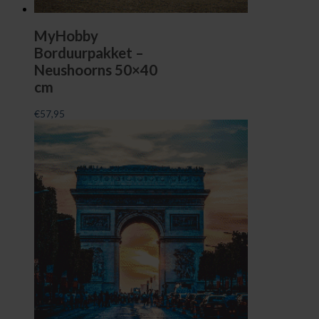
MyHobby
Borduurpakket –
Neushoorns 50×40
cm
€
57,95