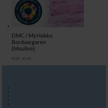
DMC / MyHobby
Borduurgaren
(Mouliné)
€
0,85
-
€
1,45