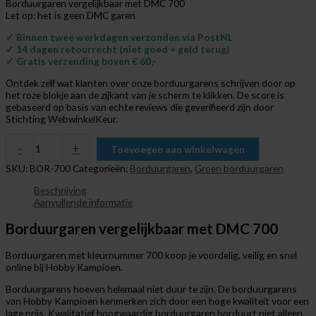
Borduurgaren vergelijkbaar met DMC 700
Let op: het is geen DMC garen
✓ Binnen twee werkdagen verzonden via PostNL
✓ 14 dagen retourrecht (niet goed = geld terug)
✓ Gratis verzending boven € 60,-
Ontdek zelf wat klanten over onze borduurgarens schrijven door op
het roze blokje aan de zijkant van je scherm te klikken. De score is
gebaseerd op basis van echte reviews die geverifieerd zijn door
Stichting WebwinkelKeur.
-
+
Toevoegen aan winkelwagen
SKU:
BOR-700
Categorieën:
Borduurgaren
,
Groen borduurgaren
Beschrijving
Aanvullende informatie
Borduurgaren vergelijkbaar met DMC 700
Borduurgaren met kleurnummer 700 koop je voordelig, veilig en snel
online bij Hobby Kampioen.
Borduurgarens hoeven helemaal niet duur te zijn. De borduurgarens
van Hobby Kampioen kenmerken zich door een hoge kwaliteit voor een
lage prijs. Kwalitatief hoogwaardig borduurgaren borduurt niet alleen