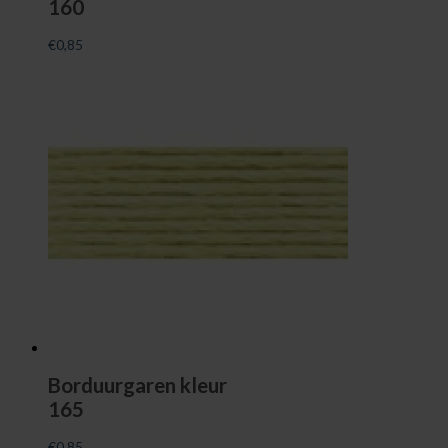
160
€
0,85
Borduurgaren kleur
165
€
0,85