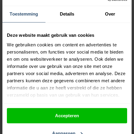
Paarse borduurgarens
Rode borduurgarens
Roze borduurgarens
Toestemming
Details
Over
Witte borduurgarens
Zwarte borduurgarens
Gerelateerde producten
Deze website maakt gebruik van cookies
We gebruiken cookies om content en advertenties te
personaliseren, om functies voor social media te bieden
en om ons websiteverkeer te analyseren. Ook delen we
informatie over uw gebruik van onze site met onze
partners voor social media, adverteren en analyse. Deze
partners kunnen deze gegevens combineren met andere
informatie die u aan ze heeft verstrekt of die ze hebben
verzameld op basis van uw gebruik van hun services.
Accepteren
Aanpassen