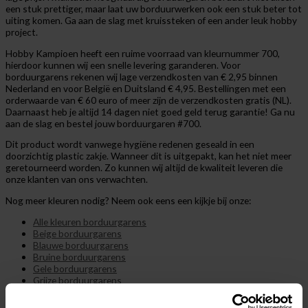
een stuk prettiger, maar laat uw borduurwerken ook een stuk beter tot
uiting komen. Ga aan de slag met kruissteken of een ander leuk hobby
project.
Hobby Kampioen heeft een ruime voorraad van kleurnummer 700,
hierdoor kunnen wij een snelle levering garanderen. Voor
borduurgarens rekenen wij lage verzendkosten van € 2,95 binnen
Nederland en voor België en Duitsland € 4,95. Bestellingen met een
orderwaarde van € 60 euro of meer zijn de verzendkosten gratis (NL).
Daarnaast heb je altijd 14 dagen niet goed geld terug garantie! Ga nu
aan de slag en bestel jouw borduurgaren #700.
Dit product wordt vanwege hygiëne redenen geseald in een
doorzichtig plastic zakje. Wanneer dit is uitgepakt, kan het niet meer
geretourneerd worden. Zo kunnen wij altijd de kwaliteit leveren die
onze klanten van ons verwachten.
Nog meer kleuren nodig? Neem ook eens een kijkje bij onze:
Alle kleuren borduurgarens
Beige borduurgarens
Blauwe borduurgarens
Bruine borduurgarens
Gele borduurgarens
Grijze borduurgarens
Groene borduurgarens
Oranje borduurgarens