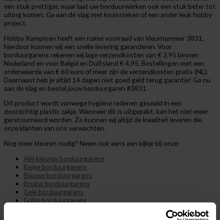
een stuk prettiger, maar laat uw borduurwerken ook een stuk beter tot
uiting komen. Ga aan de slag met kruissteken of een ander leuk hobby
project.
Hobby Kampioen heeft een ruime voorraad van kleurnummer 3831,
hierdoor kunnen wij een snelle levering garanderen. Voor
borduurgarens rekenen wij lage verzendkosten van € 2,95 binnen
Nederland en voor België en Duitsland € 4,95. Bestellingen met een
orderwaarde van € 60 euro of meer zijn de verzendkosten gratis (NL).
Daarnaast heb je altijd 14 dagen niet goed geld terug garantie! Ga nu
aan de slag en bestel jouw borduurgaren #3831.
Dit product wordt vanwege hygiëne redenen geseald in een
doorzichtig plastic zakje. Wanneer dit is uitgepakt, kan het niet meer
geretourneerd worden. Zo kunnen wij altijd de kwaliteit leveren die
onze klanten van ons verwachten.
Nog meer kleuren nodig? Neem ook eens een kijkje bij onze:
Alle kleuren borduurgarens
Beige borduurgarens
Blauwe borduurgarens
Bruine borduurgarens
Gele borduurgarens
Grijze borduurgarens
Groene borduurgarens
Oranje borduurgarens