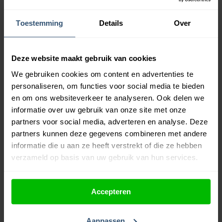
Paarse borduurgarens
Rode borduurgarens
Roze borduurgarens
Toestemming
Details
Over
Witte borduurgarens
Zwarte borduurgarens
Gerelateerde producten
Deze website maakt gebruik van cookies
We gebruiken cookies om content en advertenties te
personaliseren, om functies voor social media te bieden
en om ons websiteverkeer te analyseren. Ook delen we
informatie over uw gebruik van onze site met onze
partners voor social media, adverteren en analyse. Deze
partners kunnen deze gegevens combineren met andere
informatie die u aan ze heeft verstrekt of die ze hebben
verzameld op basis van uw gebruik van hun services.
Accepteren
Aanpassen