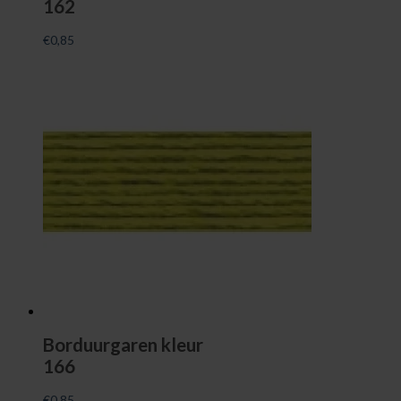
162
€
0,85
Borduurgaren kleur
166
€
0,85