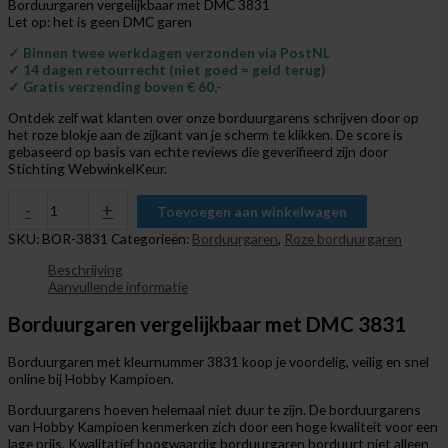
Borduurgaren vergelijkbaar met DMC 3831
Let op: het is geen DMC garen
✓ Binnen twee werkdagen verzonden via PostNL
✓ 14 dagen retourrecht (niet goed = geld terug)
✓ Gratis verzending boven € 60,-
Ontdek zelf wat klanten over onze borduurgarens schrijven door op
het roze blokje aan de zijkant van je scherm te klikken. De score is
gebaseerd op basis van echte reviews die geverifieerd zijn door
Stichting WebwinkelKeur.
-
+
Toevoegen aan winkelwagen
SKU:
BOR-3831
Categorieën:
Borduurgaren
,
Roze borduurgaren
Beschrijving
Aanvullende informatie
Borduurgaren vergelijkbaar met DMC 3831
Borduurgaren met kleurnummer 3831 koop je voordelig, veilig en snel
online bij Hobby Kampioen.
Borduurgarens hoeven helemaal niet duur te zijn. De borduurgarens
van Hobby Kampioen kenmerken zich door een hoge kwaliteit voor een
lage prijs. Kwalitatief hoogwaardig borduurgaren borduurt niet alleen